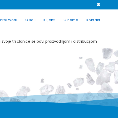
Proizvodi
O soli
Klijenti
O nama
Kontakt
 svoje tri članice se bavi proizvodnjom i distribucijom